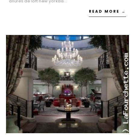
allures de loft new yorkais…
READ MORE →